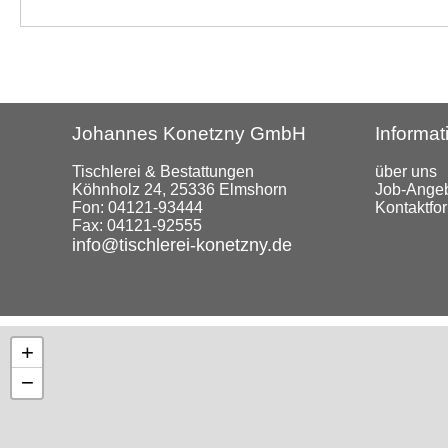
Johannes Konetzny GmbH
Informat
Tischlerei & Bestattungen
über uns
Köhnholz 24, 25336 Elmshorn
Job-Ange
Fon:
04121-93444
Kontaktfo
Fax: 04121-92555
info@tischlerei-konetzny.de
+
−